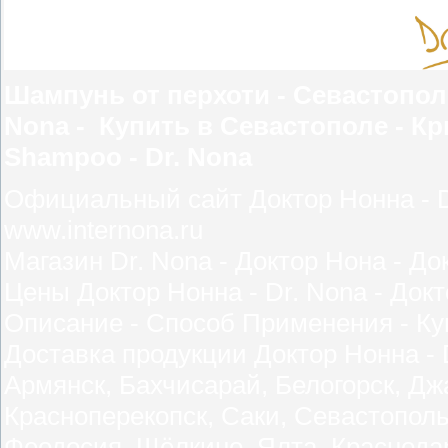
Шампунь от перхоти - Севастополь
Nona - Купить в Севастополе - Кры
Shampoo - Dr. Nona
Официальный сайт Доктор Нонна - Dr
www.internona.ru
Магазин Dr. Nona - Доктор Нона - До
Цены Доктор Нонна - Dr. Nona - Докт
Описание - Способ Применения - Ку
Доставка продукции Доктор Нонна - 
Армянск, Бахчисарай, Белогорск, Дж
Красноперекопск, Саки, Севастопол
Феодосия, Щёлкино, Ялта, Краснодар,