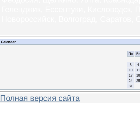
Геленджик, Ессентуки, Кисловодск, 
Новороссийск, Волгоград, Саратов, 
Calendar
Пн
Вт
3
4
10
11
17
18
24
25
31
Полная версия сайта