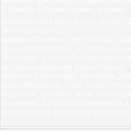
Молочко для лица - Севастополь -
- Купить в Севастополе - Крыму - Р
Официальный сайт Доктор Нонна - Dr
www.internona.ru
Магазин Dr. Nona - Доктор Нона - До
Цены Доктор Нонна - Dr. Nona - Докт
Описание - Способ Применения - Ку
Доставка продукции Доктор Нонна - 
Армянск, Бахчисарай, Белогорск, Дж
Красноперекопск, Саки, Севастопол
Феодосия, Щёлкино, Ялта, Краснодар,
Геленджик, Ессентуки, Кисловодск, 
Новороссийск, Волгоград, Саратов, 