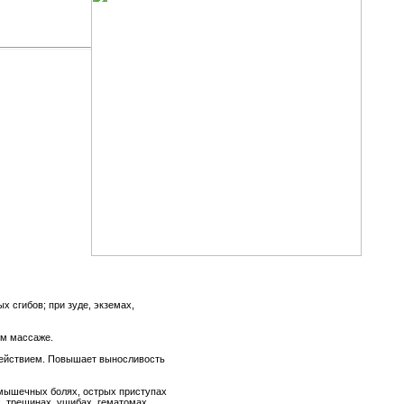
х сгибов; при зуде, экземах,
ом массаже.
действием. Повышает выносливость
-мышечных болях, острых приступах
, трещинах, ушибах, гематомах,