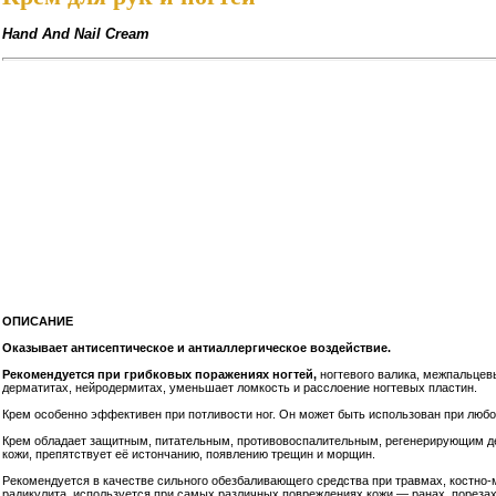
Hand And Nail Cream
ОПИСАНИЕ
Оказывает антисептическое и антиаллергическое воздействие.
Рекомендуется при грибковых поражениях ногтей,
ногтевого валика, межпальцевы
дерматитах, нейродермитах, уменьшает ломкость и расслоение ногтевых пластин.
Крем особенно эффективен при потливости ног. Он может быть использован при люб
Крем обладает защитным, питательным, противовоспалительным, регенерирующим 
кожи, препятствует её истончанию, появлению трещин и морщин.
Рекомендуется в качестве сильного обезбаливающего средства при травмах, костно
радикулита, используется при самых различных повреждениях кожи — ранах, порезах