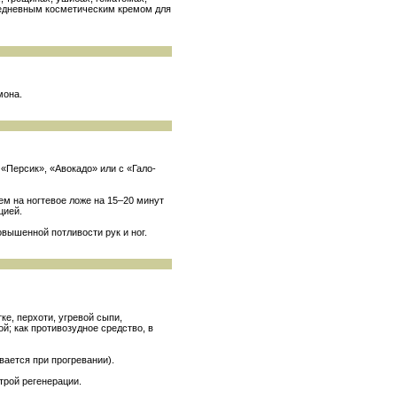
жедневным косметическим кремом для
мона
.
«Персик», «Авокадо» или с «Гало-
ем на ногтевое ложе на 15–20 минут
цией.
вышенной потливости рук и ног.
ке, перхоти, угревой сыпи,
й; как противозудное средство, в
вается при прогревании).
трой регенерации.