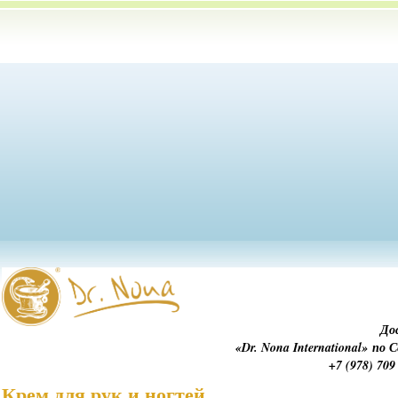
До
«Dr. Nona International» по
+7 (978) 709
Крем для рук и ногтей