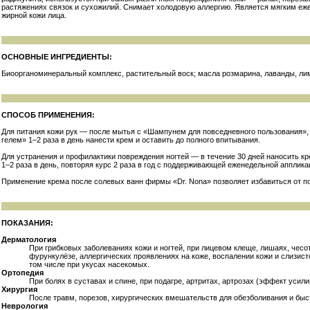
растяжениях связок и сухожилий. Снимает холодовую аллергию. Является мягким е
жирной кожи лица.
ОСНОВНЫЕ ИНГРЕДИЕНТЫ:
Биоорганоминеральный комплекс
,
растительный воск
; масла
розмарина
,
лаванды
,
ли
СПОСОБ ПРИМЕНЕНИЯ:
Для питания кожи рук — после мытья с «Шампунем для повседневного пользования», 
гелем» 1–2 раза в день нанести крем и оставить до полного впитывания.
Для устранения и профилактики повреждения ногтей — в течение 30 дней наносить кр
1–2 раза в день, повторяя курс 2 раза в год с поддерживающей еженедельной апплика
Применение крема после солевых ванн фирмы «Dr. Nona» позволяет избавиться от по
ПОКАЗАНИЯ:
Дерматология
При грибковых заболеваниях кожи и ногтей, при лицевом клеще, лишаях, чесот
фурункулёзе, аллергических проявлениях на коже, воспалении кожи и слизисто
том числе при укусах насекомых.
Ортопедия
При болях в суставах и спине, при подагре, артритах, артрозах (эффект усили
Хирургия
После травм, порезов, хирургических вмешательств для обезболивания и быс
Неврология