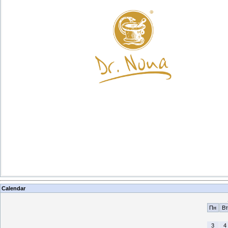
Гигиеническая губная помада - Доктор Нонна - Купить в Севас
Крыму - России - Lipstick - Dr. Nona
Магазин Dr. Nona - Доктор Нона - Доктор Нонна - Севастополь 
Россия. Цены Доктор Нонна - Dr. Nona - Доктор Нона - Севаст
Где Купить - Цена - Описание - Способ Применения
Доставка продукции Доктор Нонна - Dr. Nona - Доктор Нона в 
Алушта, Армянск, Бахчисарай, Белогорск, Джанкой, Евпатори
Инкерман, Керчь, Красноперекопск, Саки, Севастополь, Сим
Старый Крым, Судак, Феодосия, Щёлкино, Ялта, Краснодар, Т
Ростов-на-Дону, Майкоп, Сочи, Геленджик, Ессентуки, Кислов
Пятигорск, Армавир, Ставрополь, Анапа, Новороссийск, Волг
Саратов, Самара и другие города Крыма и России.
Calendar
Пн
Вт
3
4