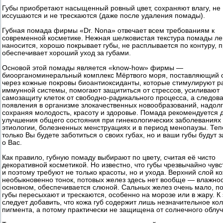
Губы приобретают насыщенный ровный цвет, сохраняют влагу, не
иссушаются и не трескаются (даже после удаления помады).
Губная помада фирмы «Dr. Nona» отвечает всем требованиям к
современной косметике. Нежная шелковистая текстура помады ле
наносится, хорошо покрывает губы, не расплывается по контуру, 
обеспечивает хороший уход за губами.
Основой этой помады является «know-how» фирмы —
биоорганоминеральный комплекс Мёртвого моря, поставляющий 
через кожные покровы биоантиоксиданты, которые стимулируют р
иммунной системы, помогают защититься от стрессов, усиливают
самозащиту клеток от свободно-радикального процесса, а следова
появления в организме злокачественных новообразований, надол
сохраняя молодость, красоту и здоровье. Помада рекомендуется 
улучшения общего состояния при гинекологических заболеваниях
этиологии, болезненных менструациях и в период менопаузы. Теп
только Вы будете заботиться о своих губах, но и ваши губы будут 
о Вас.
Как правило, губную помаду выбирают по цвету, считая её чисто
декоративной косметикой. Но известно, что губы чрезвычайно чув
и поэтому требуют не только красоты, но и ухода. Верхний слой ко
необыкновенно тонок, потовых желез здесь нет вообще — влажност
основном, обеспечивается слюной. Сальных желез очень мало, п
губы пересыхают и трескаются, особенно на морозе или в жару. К
следует добавить, что кожа губ содержит лишь незначительное ко
пигмента, а потому практически не защищена от солнечного облу