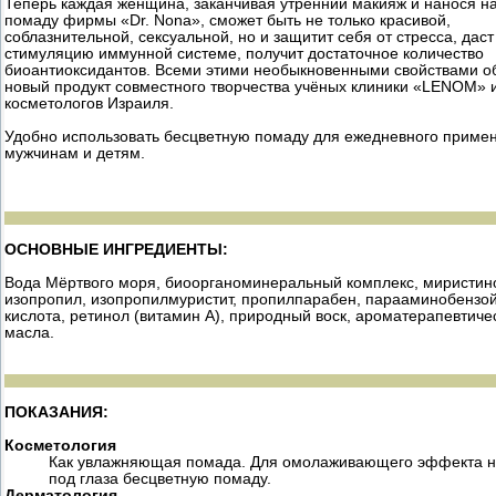
Теперь каждая женщина, заканчивая утренний макияж и нанося на
помаду фирмы «Dr. Nona», сможет быть не только красивой,
соблазнительной, сексуальной, но и защитит себя от стресса, даст
стимуляцию иммунной системе, получит достаточное количество
биоантиоксидантов. Всеми этими необыкновенными свойствами о
новый продукт совместного творчества учёных клиники «LENOM» 
косметологов Израиля.
Удобно использовать бесцветную помаду для ежедневного приме
мужчинам и детям.
ОСНОВНЫЕ ИНГРЕДИЕНТЫ:
Вода Мёртвого моря,
биоорганоминеральный комплекс
, миристи
изопропил, изопропилмуристит, пропилпарабен, парааминобензо
кислота,
ретинол (витамин А)
,
природный воск
, ароматерапевтиче
масла.
ПОКАЗАНИЯ:
Косметология
Как увлажняющая помада. Для омолаживающего эффекта н
под глаза бесцветную помаду.
Дерматология