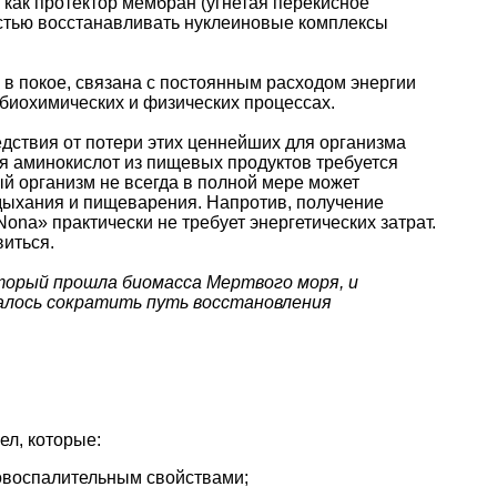
 как протектор мембран (угнетая перекисное
остью восстанавливать нуклеиновые комплексы
в покое, связана с постоянным расходом энергии
биохимических и физических процессах.
едствия от потери этих ценнейших для организма
я аминокислот из пищевых продуктов требуется
ый организм не всегда в полной мере может
дыхания и пищеварения. Напротив, получение
ona» практически не требует энергетических затрат.
виться.
оторый прошла биомасса Мертвого моря, и
далось сократить путь восстановления
ел, которые:
овоспалительным свойствами;