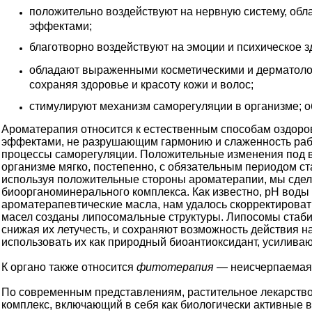
положительно воздействуют на нервную систему, об
эффектами;
благотворно воздействуют на эмоции и психическое з
обладают выраженными косметическими и дерматолог
сохраняя здоровье и красоту кожи и волос;
стимулируют механизм саморегуляции в организме; о
Ароматерапия относится к естественным способам оздоро
эффектами, не разрушающим гармонию и слаженность раб
процессы саморегуляции. Положительные изменения под в
организме мягко, постепенно, с обязательным периодом с
используя положительные стороны ароматерапии, мы сде
биоорганоминерального комплекса. Как известно, рН воды
ароматерапевтические масла, нам удалось скорректировать
масел созданы липосомальные структуры. Липосомы стаби
снижая их летучесть, и сохраняют возможность действия на
использовать их как природный биоантиоксидант, усилива
К органо также относится
фитотерапия
— неисчерпаемая 
По современным представлениям, растительное лекарств
комплекс, включающий в себя как биологически активные 