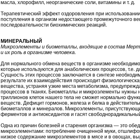
масла, хлорофилл, неорганические соли, витамины и т. д.
Терапевтический эффект оздоровления при использовании 
поступления в организм недостающего промежуточного ве
последовательности биохимических реакций.
МИНЕРАЛЬНЫЙ
Микроэлементы и биометаллы, входящие в состав Мерт
и их роль в организме человека.
Для нормального обмена веществ в организме необходимо
которые используются для анаболических процессов, т.е. дл
Сущность этих процессов заключается в синтезе необходи
результате их взаимодействия происходит физиологическа
вещества, устраняя узкие места метаболизма, предупрежд
процессов в тканях. Биометаллы и микроэлементы нужны н
триллионов клеток нашего тела не сможет нормально функ
веществ. Дефицит гормонов, железа и белка в действитель
биометаллов и минералов. Микроэлементы, присутствующи
ферментов и антиоксидантов и гасят свободно­радикальны
Одна из причин болезней и старения организма — это обе
микроэлементами: потребление очищенной муки, отшлифов
низкое содержание микроэлементов в мясе и в овощах, в