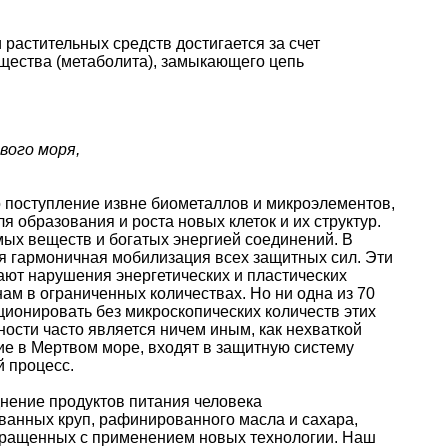
растительных средств достигается за счет
щества (метаболита), замыкающего цепь
вого моря,
 поступление извне биометаллов и микроэлементов,
я образования и роста новых клеток и их структур.
мых веществ и богатых энергией соединений. В
я гармоничная мобилизация всех защитных сил. Эти
ают нарушения энергетических и пластических
ам в ограниченных количествах. Но ни одна из 70
ционировать без микроскопических количеств этих
ности часто является ничем иным, как нехваткой
е в Мертвом море, входят в защитную систему
й процесс.
днение продуктов питания человека
анных круп, рафинированного масла и сахара,
ыращенных с применением новых технологии. Наш