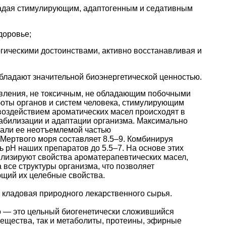
ладая стимулирующим, адаптогенным и седативным
доровье;
ическими достоинствами, активно восстанавливая и
бладают значительной биоэнергетической ценностью.
вления, не токсичным, не обладающим побочными
оты органов и систем человека, стимулирующим
оздействием ароматических масел происходят в
табилизации и адаптации организма. Максимально
лали ее неотъемлемой частью
 Мертвого моря составляет 8.5–9. Комбинируя
 рН наших препаратов до 5.5–7. На основе этих
лизируют свойства ароматерапевтических масел,
 все структуры организма, что позволяет
ющий их целебные свойства.
кладовая природного лекарственного сырья.
о — это цельный биогенетически сложившийся
вещества, так и метаболиты, протеины, эфирные