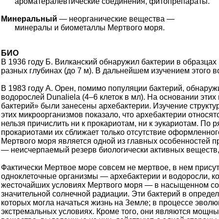
ароматералевтические соединения, фитопрепараты.
Минеральный
— неорганические вещества —
минералы и биометаллы Мертвого моря.
БИО
В 1936 году Б. Вилканский обнаружил бактерии в образцах 
разных глубинах (до 7 м). В дальнейшем изучением этого 
В 1983 году А. Орен, помимо популяции бактерий, обнаруж
водорослей Dunaliela (4–6 клеток в мл). На основании эти
бактерий» были занесены архебактерии. Изучение структу
этих микроорганизмов показало, что архебактерии относят
нельзя причислить ни к прокариотам, ни к эукариотам. По 
прокариотами их сближает только отсутствие оформленно
Мертвого моря является одной из главных особенностей пр
— неисчерпаемый резерв биологически активных веществ,
Фактически Мертвое море совсем не мертвое, в нем прису
одноклеточные организмы — архебактерии и водоросли, к
жесточайших условиях Мертвого моря — в насыщенном сол
значительной солнечной радиации. Эти бактерий в опреде
которых могла начаться жизнь на Земле; в процессе эвол
экстремальных условиях. Кроме того, они являются мощн