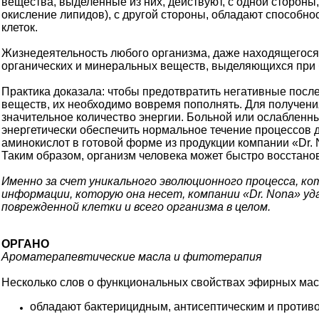
вещества, выделенные из них, действуют, с одной стороны,
окисление липидов), с другой стороны, обладают способн
клеток.
Жизнедеятельность любого организма, даже находящегося 
органических и минеральных веществ, выделяющихся при 
Практика доказала: чтобы предотвратить негативные посл
веществ, их необходимо вовремя пополнять. Для получени
значительное количество энергии. Больной или ослабленн
энергетически обеспечить нормальное течение процессов 
аминокислот в готовой форме из продукции компании «Dr. N
Таким образом, организм человека может быстро восстано
Именно за счет уникального эволюционного процесса, к
информации, которую она несет, компании «Dr. Nona» у
поврежденной клетки и всего организма в целом.
ОРГАНО
Ароматерапевтические масла и фитотерапия
Несколько слов о функциональных свойствах эфирных мас
обладают бактерицидным, антисептическим и против