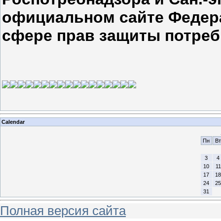
официальном сайте Федер
сфере прав защиты потре
Calendar
Пн
Вт
3
4
10
11
17
18
24
25
31
Полная версия сайта