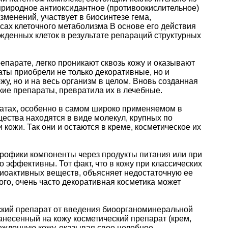
 природное антиоксидантное (противоокислительное)
менений, участвует в биосинтезе гема,
сах клеточного метаболизма В основе его действия
денных клеток в результате репараций структурных
парате, легко проникают сквозь кожу и оказывают
аты приобрели не только декоративные, но и
жу, но и на весь организм в целом. Вновь созданная
ие препараты, превратила их в лечебные.
ратах, особенно в самом широко применяемом в
ества находятся в виде молекул, крупных по
 кожи. Так они и остаются в креме, косметическое их
трофики компоненты через продукты питания или при
 эффективны. Тот факт, что в кожу при классических
биоактивных веществ, объясняет недостаточную ее
ого, очень часто декоративная косметика может
ский препарат от введения биоорганоминеральной
анесенный на кожу косметический препарат (крем,
режденную кожу, оказывая свое целебное