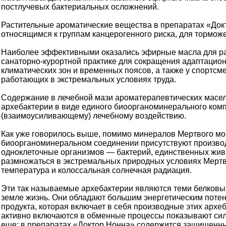
постлучевых бактериальных осложнений.
Растительные ароматические вещества в препаратах «Док
относящимся к группам канцерогенного риска, для торможе
Наиболее эффективными оказались эфирные масла для ра
санаторно-курортной практике для сокращения адаптацио
климатических зон и временных поясов, а также у спортсм
работающих в экстремальных условиях труда.
Содержание в лечебной мази ароматерапевтических масел
архебактерии в виде единого биоорганоминерального комп
(взаимоусиливающему) лечебному воздействию.
Как уже говорилось выше, помимо минералов Мертвого мо
биоорганоминеральном соединении присутствуют произво
одноклеточные организмов — бактерий, единственных жив
размножаться в экстремальных природных условиях Мертв
температура и колоссальная солнечная радиация.
Эти так называемые архебактерии являются теми белковым
земле жизнь. Они обладают большим энергетическим потен
продукта, которая включает в себя производные этих арх
активно включаются в обменные процессы показывают сил
еще: в препаратах «Доктор Нонна» содержится защищенны