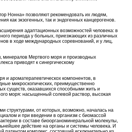
тор Нонна» позволяют рекомендовать их людям,
ния как экзогенных, так и эндогенных канцерогенов.
сширения адаптационных возможностей человека: в
нного периода у больных, приезжающих из различных
енов в ходе международных соревнований, и у лиц,
, минералов Мертвого моря и производных
лекса приводят к синергическому
ря и ароматерапевтическох компонентов, в
дные микроскопических, преимущественно
ых существ, оказавшихся способными жить и
ого моря: насыщенный солевой раствор, высокая
и структурами, от которых, возможно, началась на
циалом и при введении в организм с биомассой
ебактерии в составе биоорганоминеральной молекулы,
ьнейшее действие на органы и системы человека. И
й патентом комплекс, состоящий исключительно из