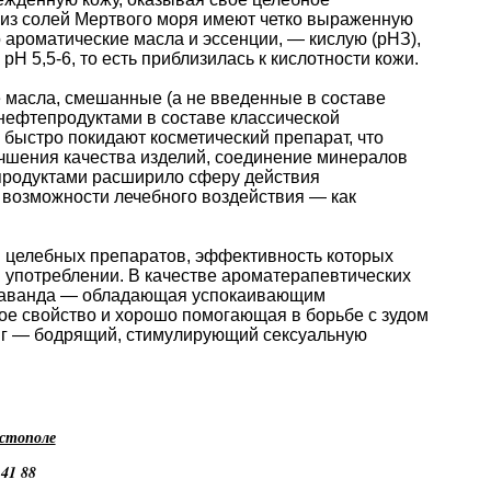
 из солей Мертвого моря имеют четко выраженную
 ароматические масла и эссенции, — кислую (рНЗ),
Н 5,5-6, то есть приблизилась к кислотности кожи.
е масла, смешанные (а не введенные в составе
ефтепродуктами в составе классической
) быстро покидают косметический препарат, что
учшения качества изделий, соединение минералов
продуктами расширило сферу действия
 возможности лечебного воздействия — как
в целебных препаратов, эффективность которых
м употреблении. В качестве ароматерапевтических
 лаванда — обладающая успокаивающим
е свойство и хорошо помогающая в борьбе с зудом
анг — бодрящий, стимулирующий сексуальную
астополе
 41 88
Цены Доктор Нонна - Dr. Nona - Доктор Нона - Севастополь - Где Купить