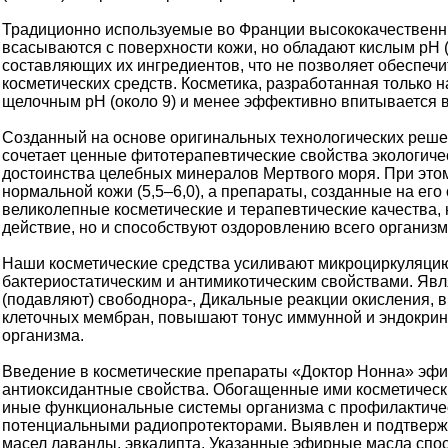
Традиционно используемые во Франции высококачествен
всасываются с поверхности кожи, но обладают кислым рН (
составляющих их ингредиентов, что не позволяет обеспеч
косметических средств. Косметика, разработанная только 
щелочным рН (около 9) и менее эффективно впитывается в
Созданный на основе оригинальных технологических реше
сочетает ценные фитотерапевтические свойства экологичес
достоинства целебных минералов Мертвого моря. При это
нормальной кожи (5,5–6,0), а препараты, созданные на его
великолепные косметические и терапевтические качества,
действие, но и способствуют оздоровлению всего организм
Наши косметические средства усиливают микроциркуляцию
бактериостатическим и антимикотическим свойствами. Яв
(подавляют) свободнора-, Дикальные реакции окисления, 
клеточных мембран, повышают тонус иммунной и эндокрин
организма.
Введение в косметические препараты «Доктор Нонна» эф
антиоксидантные свойства. Обогащенные ими косметическ
иные функциональные системы организма с профилактиче
потенциальными радиопротекторами. Выявлен и подтвер
масел лаванды, эвкалипта. Указанные эфирные масла спо