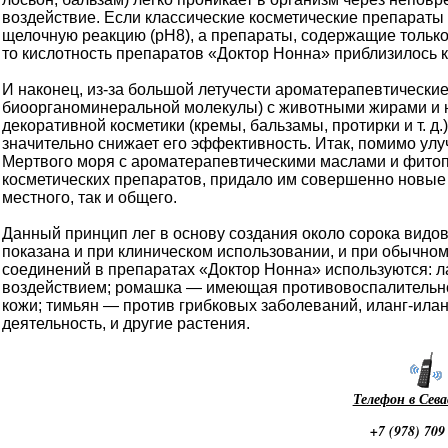
воздействие. Если классические косметические препараты
щелочную реакцию (рН8), а препараты, содержащие только
то кислотность препаратов «Доктор Нонна» приблизилось к р
И наконец, из-за большой летучести ароматерапевтически
биоорганоминеральной молекулы) с животными жирами и н
декоративной косметики (кремы, бальзамы, протирки и т. д.
значительно снижает его эффективность. Итак, помимо ул
Мертвого моря с ароматерапевтическими маслами и фито
косметических препаратов, придало им совершенно новые
местного, так и общего.
Данный принцип лег в основу создания около сорока видо
показана и при клиническом использовании, и при обычно
соединений в препаратах «Доктор Нонна» используются:
воздействием; ромашка — имеющая противовоспалительно
кожи; тимьян — против грибковых заболеваний, иланг-ил
деятельность, и другие растения.
Телефон в Сев
+7 (978) 709
Магазин Dr. Nona - Доктор Нона - Доктор Нонна - Севастополь - Крым - Россия. 