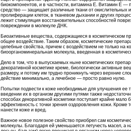
биокомпонентов, и в частности, витамина Е. Витамин Е —
средство — защищает различные ткани от окислительных из
пролиферации клеток, в тканевом дыхании и других процес
лежит стимуляция восстановительных способностей повреж
повреждении в молекуле ДНК.
Биоактивные вещества, содержащиеся в косметическом пре
общее воздействие. Таким образом, косметические препар
целебные свойства, причем с воздействием не только на ко
биоорганоминеральная молекула, введенная в косметическ
Дело в том, что в выпускаемых ныне косметических препа
декоративной косметике креме, биологически активные вещ
размеру, и потому им трудно проникнуть через верхние слои
действие минимально, а лечебное — просто равно нулю.
Попытки подвести к коже необходимые для улучшения ее 
введении их в организм другими путями также недостаточно
способах декоративной косметики поступает крайне мало 
эффективность с точки зрения оздоровления кожи. Кроме т
нанести коже и вред.
Важное новое полезное свойство приобрел сам косметиче
молекулы. Благодаря ей уменьшается летучесть масел, а н
лосьон, бальзам) легко проникает в организм через непов