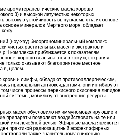
ные ароматерапевтические масла хорошо
около 3) и высокой летучестью некоторых
ить высокую устойчивость выпускаемых на их основе
на основе минералов Мертвого моря, обладает
 кожу.
ний (ноу-хау) биоорганоминеральный комплекс
ки чистых растительных масел и экстрактов и
м рН комплекса приближается к показателям
 основе, хорошо всасываются в кожу и, сохраняя
 не только оказывают благоприятное местное
а в, целом.
 крови и лимфы, обладают противоаллергическим,
ляясь природными антиоксидантами, они ингибируют
в том числе процессы перекисного окисления липидов
ной системы, мобилизуют внутренние ресурсы
ирных масел обусловило их иммуномоделируюшие и
ие препараты позволяют воздействовать на те или
ской или лечебной целью. Эфирные масла являются
жден практикой радиозащитный эффект эфирных
собствовали также значительному снижению