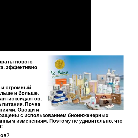
параты нового
ка, эффективно
ы и огромный
ольше и больше.
 антиоксидантов,
 питания. Почва
ниями. Овощи и
выращены с использованием биоинженерных
анным изменениям.
Поэтому не
удивительно, что
:
гов?