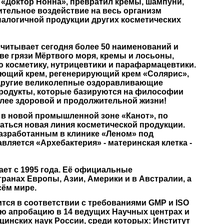
 «Доктор Нонна»,
превратил кремы, шампуни,
тельное воздействие на весь организм
налогичной продукции других косметических
считывает сегодня более
50 наименований и
ове грязи
Мёртвого моря, кремы и лосьоны,
 косметику, нутрицевтики и парафармацевтики.
яющий крем, регенерирующий крем «Солярис»,
е другие великолепные оздоравливающие
продукты, которые базируются на философии
олее здоровой и продолжительной жизни!
 , в новой промышленной зоне «Канот», по
аться новая линия косметической продукции.
азработанным в клинике «Леном» под
ляется «Архебактерия» - материнская клетка -
ет с 1995 года. Её официальные
ранах Европы, Азии, Америки и в Австралии, а
сём мире.
дится в соответствии с требованиями
GMP и ISO
ю апробацию в 14 ведущих Научных центрах и
инских наук России, среди которых: Институт