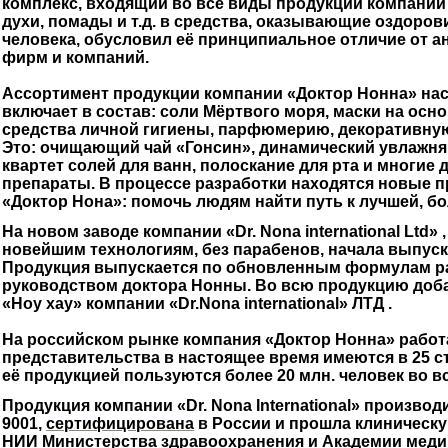
комплекс, входящий во все виды продукции компании
духи, помады и т.д. в средства, оказывающие
оздорови
человека, обусловил её
принципиальное отличие от а
фирм и компаний.
Ассортимент продукции компании «
Доктор Нонна
»
на
включает в состав: соли Мёртвого моря, маски на осн
средства личной гигиены, парфюмерию,
декоративную
Это: очищающий чай «Гонсин», динамический увлажн
квартет солей для ванн, полоскание для рта и многи
препараты. В процессе
разработки находятся новые 
«Доктор Нона»: помочь людям найти путь к лучшей, б
На новом заводе компании «Dr. Nona international Ltd»
новейшим технологиям, без парабенов, начала выпуск
Продукция выпускается по обновленным формулам р
руководством доктора Нонны. Во всю продукцию добав
«Ноу хау» компании «Dr.Nona international» ЛТД .
На российском рынке компания «Доктор Нонна» работа
представительства в настоящее время имеются в 25 ст
её продукцией пользуются более 20 млн. человек во в
Продукция компании «Dr. Nona International» произво
9001,
сертифицирована
в России и прошла клиническу
НИИ Министерства здравоохранения и Академии медиц