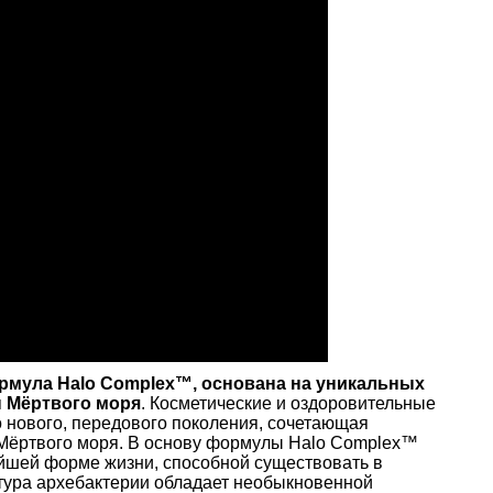
ормула
Halo
Complex™,
основана на уникальных
ы Мёртвого моря
. Косметические и оздоровительные
о нового, передового поколения, сочетающая
 Мёртвого моря. В основу формулы Halo Complex™
йшей форме жизни, способной существовать в
ктура архебактерии обладает необыкновенной