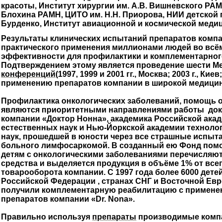
красоты, Институт хирургии им. А.В. Вишневского РАМ
Блохина РАМН, ЦИТО им. Н.Н. Приорова, НИИ детской 
Бурденко, Институт авиационной и космической медиц
Результаты клинических испытаний препаратов компа
практического применения миллионами людей во всё
эффективности для профилактики и комплементарного
Подтверждением этому является проведение шести М
конференций
(1997, 1999 и 2001 гг., Москва; 2003 г., Киев
применению препаратов компании в широкой медицин
Профилактика онкологических заболеваний, помощь 
являются приоритетными направлениями работы докт
компании «Доктор Нонна», академика Российской ака
естественных наук и Нью-Йоркской академии техноло
наук, прошедшей в юности через все страшные испыт
больного лимфосаркомой. В созданный ею Фонд пом
детям с онкологическими заболеваниями перечисляю
средства и выделяется продукция в объёме 1% от все
товарооборота компании. С 1997 года более 6000 дете
Российской Федерации , странах СНГ и Восточной Ев
получили комплементарную реабилитацию с примене
препаратов компании «Dr. Nona».
Правильно используя
препараты
производимые компан