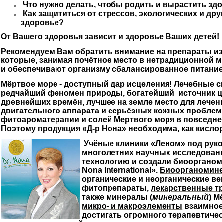
Что нужно делать, чтобы родить и вырастить зд
Как защититься от стрессов, экологических и д
здоровье?
От Вашего здоровья зависит и здоровье Ваших детей!
Рекомендуем Вам обратить внимание на
препараты
и
которые, занимая почётное место в нетрадиционной 
и обеспечивают организму сбалансированное питание
Мёртвое море - доступный дар исцеления!
Лечебные с
редчайший феномен природы, богатейший источник 
древнейших времён, лучшее на земле место для
лечен
двигательного аппарата и
серьёзных кожных проблем
фитоароматерапии и солей Мертвого моря в
повседне
Поэтому продукция «Д-р Нона» необходима, как кисло
Учёные
клиники «Леном» под рук
многолетних научных исследован
технологию и создали биооргано
Nona International».
Биоорганомин
органические и неорганические ве
фитопрепараты,
лекарственные т
также минералы (
минеральный
)
М
микро- и макроэлементы
взаимное
достигать огромного
терапевтичес