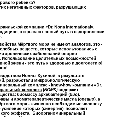
орового ребёнка?
ругих негативных факторов, разрушающих
зраильской компании
«
Dr. Nona International
»,
медицине, открывают новый путь в оздоровлении
.
войства Мёртвого моря не имеют аналогов,
это -
целебных веществ,
которые использовались с
ия хронических заболеваний опорно-
.
Использование
целительных возможностей
вной жизни - это путь к здоровью и долголетию!
род!
оводством Нонны Кухиной, в результате
ий, разработали микробиологическую
минеральный комплекс - know-how компании
«Dr.
еральный комплекс
(
БОМК)
содержит
щества: биомассу архебактерий (
био
),
равы
и ароматерапевтические масла (
органо
), а
ёртвого моря - жизненно необходимые человеку
 усиление которых (синергия) позволяет
кого эффекта.
Биоорганоминеральный