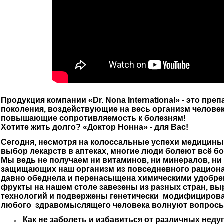
Продукция компании «Dr. Nona International» - это пре
поколения,
воздействую
щие на весь организм челове
повышающие
сопротивляемость к болезням!
Хотите жить долго? «Доктор Нонна» - для Вас!
Сегодня, несмотря на колоссальные успехи медицин
выбор
лекарств в аптеках, многие люди болеют всё б
Мы ведь не
получаем ни витаминов, ни минералов, ни
защищающих наш
организм из повседневного рациона
давно обеднела и
перенасыщена химическими удобре
фрукты на нашем столе
завезены из разных стран, 
технологий и подвержены генетически модифициров
любого здравомыслящего человека волнуют вопросы
Как не заболеть и избавиться от различных неду