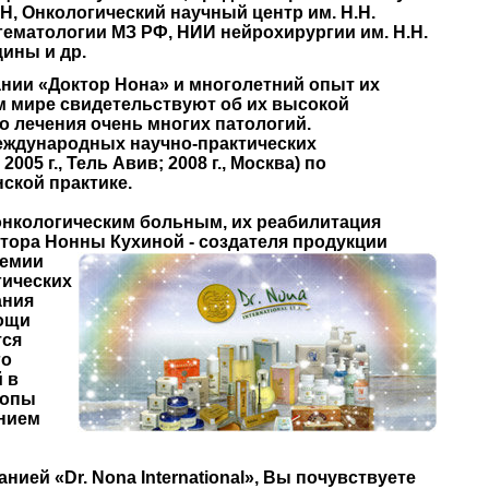
Н, Онкологический научный центр им. Н.Н.
гематологии МЗ РФ, НИИ нейрохирургии им. Н.Н.
ины и др.
нии «Доктор Нона» и многолетний опыт их
м мире свидетельствуют об их высокой
 лечения очень многих патологий.
еждународных научно-практических
; 2005 г., Тель Авив; 2008 г., Москва) по
ской практике.
онкологическим больным, их реабилитация
ора Нонны Кухиной - создателя продукции
демии
гических
ания
ощи
тся
го
й в
ропы
нием
ией «Dr. Nona International», Вы почувствуете