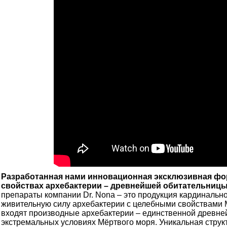
Р
азработанная нами инновационная эксклюзивная ф
свойствах архебактерии – древнейшей обитательниц
препараты компании Dr. Nona – это продукция кардинальн
живительную силу архебактерии с целебными свойствами
входят производные архебактерии – единственной древне
экстремальных условиях Мёртвого моря. Уникальная стру