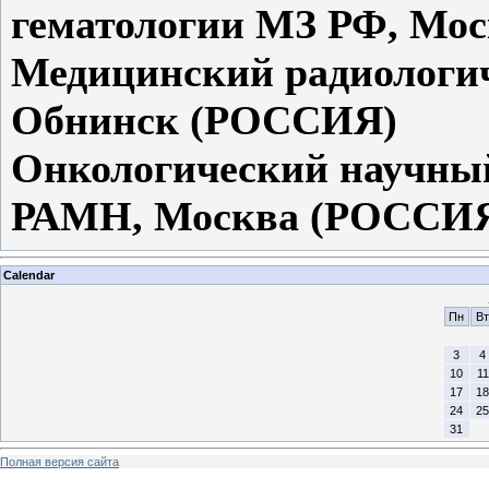
гематологии МЗ РФ, Мо
Медицинский радиологи
Обнинск (РОССИЯ)
Онкологический научный
РАМН, Москва (РОССИ
Calendar
Пн
Вт
3
4
10
11
17
18
24
25
31
Полная версия сайта