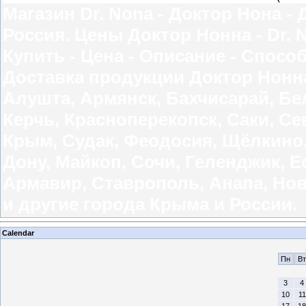
Магазин Dr. Nona - Доктор Нона -
Россия. Цены Доктор Нонна - Dr. 
Купить - Цена - Описание - Спос
Доставка продукции Доктор Нонна 
Алушта, Армянск, Бахчисарай, Бе
Керчь, Красноперекопск, Саки, 
Крым, Судак, Феодосия, Щёлкино, 
Дону, Майкоп, Сочи, Геленджик, Е
Армавир, Ставрополь, Анапа, Нов
и другие города Крыма и России.
Calendar
Пн
Вт
3
4
10
11
17
18