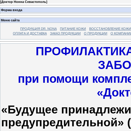
[
Доктор Нонна Севастополь
]
Форма входа
Меню сайта
ПРОДУКЦИЯ DR. NONA
ПИТАНИЕ КОЖИ
ВОССТАНОВЛЕНИЕ КОЖИ
ОПЛАТА И ДОСТАВКА
ЗАКАЗ ПРОДУКЦИИ
О ПРОДУКЦИИ
О КОМПАНИ
ПРОФИЛАКТИК
ЗАБО
при помощи компл
«Докт
«Будущее принадлежи
предупредительной» (