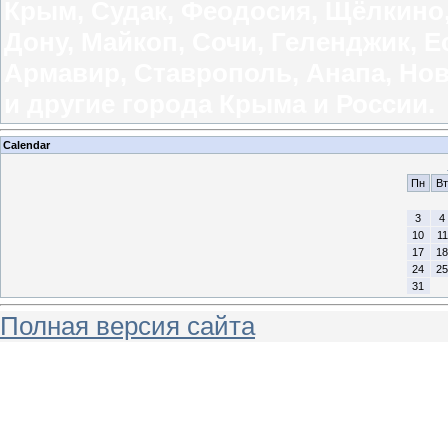
Крым, Судак, Феодосия, Щёлкино, 
Дону, Майкоп, Сочи, Геленджик, Е
Армавир, Ставрополь, Анапа, Нов
и другие города Крыма и России.
Calendar
Пн
Вт
3
4
10
11
17
18
24
25
31
Полная версия сайта