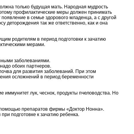
 должна только будущая мать. Народная мудрость
Поэтому профилактические меры должен принимать
 появление в семье здорового младенца, а с другой
осу деторождения так же ответственно, как и она
щим родителям в период подготовки к зачатию
актическими мерами.
нными заболеваниями.
 надо обоих партнеров.
очва для развития заболеваний. При этом
овения осложнений в период беременности
иммунитет лук, чеснок, продукты пчеловодства. Но
с помощью препаратов фирмы «Доктор Нонна».
при подготовке к зачатию ребенка.