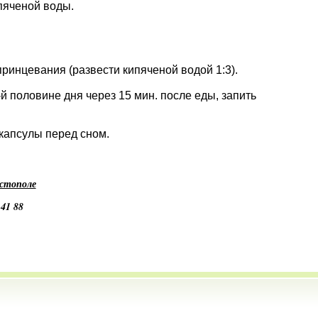
ипяченой воды.
ринцевания (развести кипяченой водой 1:3).
й половине дня через 15 мин. после еды, запить
капсулы перед сном.
астополе
 41 88
Цены Доктор Нонна - Dr. Nona - Доктор Нона - Севастополь - Где Купить
Армянск, Бахчисарай, Белогорск, Джанкой, Евпатория, Инкерман, Керчь,
осия, Щёлкино, Ялта, Краснодар, Таганрог, Ростов-на-Дону, Майкоп,
апа, Новороссийск, Волгоград, Саратов, Самара и другие города Крыма