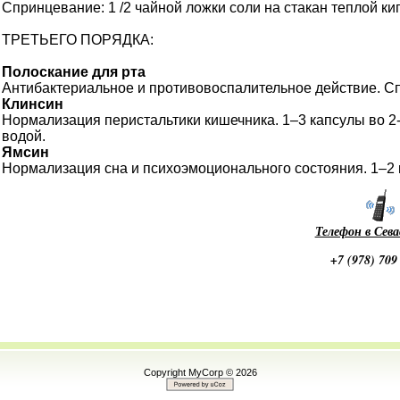
Спринцевание: 1 /2 чайной ложки соли на стакан теплой к
ТРЕТЬЕГО ПОРЯДКА:
Полоскание для рта
Антибактериальное и противовоспалительное действие. Сп
Клинсин
Нормализация перистальтики кишечника. 1–3 капсулы во 2-
водой.
Ямсин
Нормализация сна и психоэмоционального состояния. 1–2 
Телефон в Сев
+7 (978) 709
Магазин Dr. Nona - Доктор Нона - Доктор Нонна - Севастополь - Крым - Россия. 
- Цена - Описание - Способ Применения
Доставка продукции Доктор Нонна - Dr. Nona - Доктор Нона в Алупка, Алушта, 
Красноперекопск, Саки, Севастополь, Симферополь, Старый Крым, Судак, Феод
Сочи, Геленджик, Ессентуки, Кисловодск, Пятигорск, Армавир, Ставрополь, Ан
и России.
Copyright MyCorp © 2026