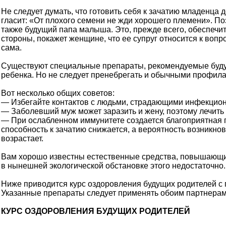
Не следует думать, что готовить себя к зачатию младенца
гласит: «От плохого семени не жди хорошего племени». 
также будущий папа малыша. Это, прежде всего, обеспечит
стороны, покажет женщине, что ее супруг относится к вопр
сама.
Существуют специальные препараты, рекомендуемые буду
ребенка. Но не следует пренебрегать и обычными профил
Вот несколько общих советов:
— Избегайте контактов с людьми, страдающими инфекцио
— Заболевший муж может заразить и жену, поэтому лечить
— При ослабленном иммунитете создается благоприятная п
способность к зачатию снижается, а вероятность возникн
возрастает.
Вам хорошо известны естественные средства, повышающие 
в нынешней экологической обстановке этого недостаточно.
Ниже приводится курс оздоровления будущих родителей 
Указанные препараты следует применять обоим партнерам 
КУРС ОЗДОРОВЛЕНИЯ БУДУЩИХ РОДИТЕЛЕЙ