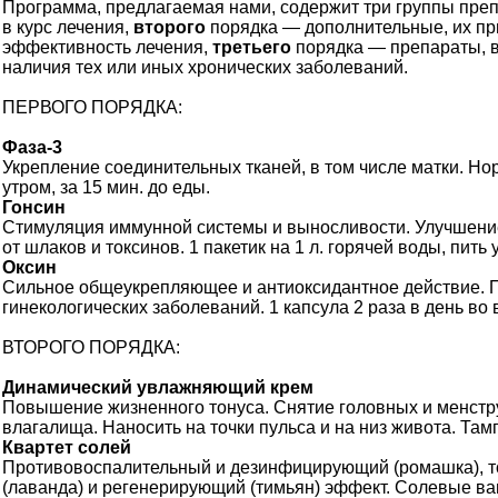
Программа, предлагаемая нами, содержит три группы пре
в курс лечения,
второго
порядка — дополнительные, их при
эффективность лечения,
третьего
порядка — препараты, в
наличия тех или иных хронических заболеваний.
ПЕРВОГО ПОРЯДКА:
Фаза-3
Укрепление соединительных тканей, в том числе матки. Н
утром, за 15 мин. до еды.
Гонсин
Стимуляция иммунной системы и выносливости. Улучшени
от шлаков и токсинов. 1 пакетик на 1 л. горячей воды, пить
Оксин
Сильное общеукрепляющее и антиоксидантное действие. П
гинекологических заболеваний. 1 капсула 2 раза в день во
ВТОРОГО ПОРЯДКА:
Динамический увлажняющий крем
Повышение жизненного тонуса. Снятие головных и менст
влагалища. Наносить на точки пульса и на низ живота. Там
Квартет солей
Противовоспалительный и дезинфицирующий (ромашка), т
(лаванда) и регенерирующий (тимьян) эффект. Солевые ванн