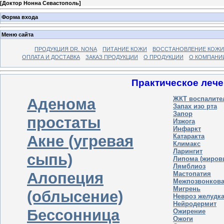
[
Доктор Нонна Севастополь
]
Форма входа
Меню сайта
ПРОДУКЦИЯ DR. NONA
ПИТАНИЕ КОЖИ
ВОССТАНОВЛЕНИЕ КОЖИ
ОПЛАТА И ДОСТАВКА
ЗАКАЗ ПРОДУКЦИИ
О ПРОДУКЦИИ
О КОМПАНИ
Практическое лече
Аденома
ЖКТ воспалите
Запах изо рта
Запор
простаты
Изжога
Инфаркт
Акне (угревая
Катаракта
Климакс
Ларингит
сыпь)
Липома (жиров
Лямблиоз
Алопеция
Мастопатия
Межпозвонкова
Мигрень
(облысение)
Невроз желудк
Нейродермит
Бессонница
Ожирение
Ожоги