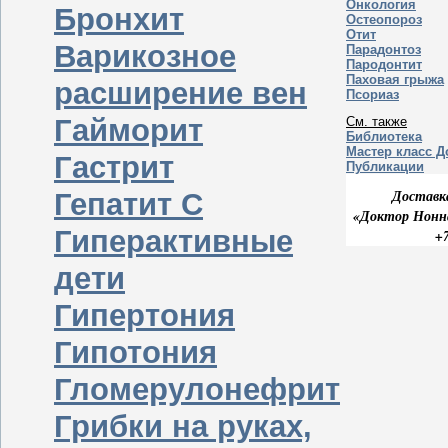
Онкология
Бронхит
Остеопороз
Отит
Варикозное
Парадонтоз
Пародонтит
Паховая грыжа
расширение вен
Псориаз
Гайморит
См. также
Библиотека
Мастер класс 
Гастрит
Публикации
Гепатит С
Доставк
«Доктор Нонн
Гиперактивные
+7
дети
Гипертония
Гипотония
Гломерулонефрит
Грибки на руках,